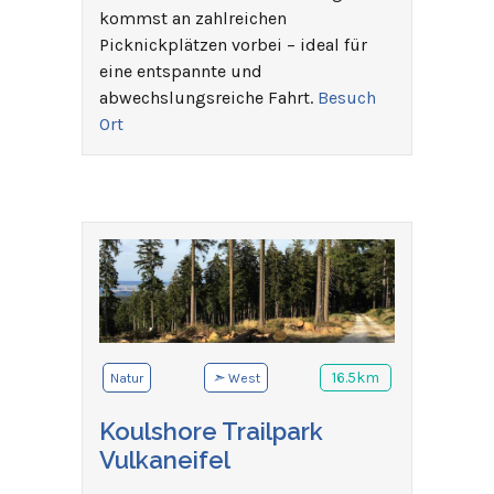
kommst an zahlreichen
Picknickplätzen vorbei – ideal für
eine entspannte und
abwechslungsreiche Fahrt.
Besuch
Ort
➣
16.5km
Natur
West
Koulshore Trailpark
Vulkaneifel