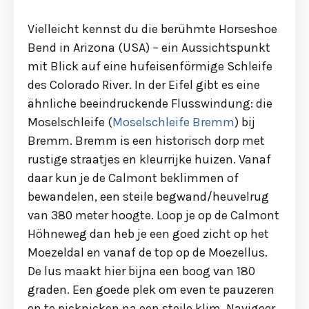
Vielleicht kennst du die berühmte Horseshoe
Bend in Arizona (USA) – ein Aussichtspunkt
mit Blick auf eine hufeisenförmige Schleife
des Colorado River. In der Eifel gibt es eine
ähnliche beeindruckende Flusswindung: die
Moselschleife (
Moselschleife Bremm
) bij
Bremm. Bremm is een historisch dorp met
rustige straatjes en kleurrijke huizen. Vanaf
daar kun je de Calmont beklimmen of
bewandelen, een steile begwand/heuvelrug
van 380 meter hoogte. Loop je op de Calmont
Höhneweg dan heb je een goed zicht op het
Moezeldal en vanaf de top op de Moezellus.
De lus maakt hier bijna een boog van 180
graden. Een goede plek om even te pauzeren
en te picknicken na een steile klim. Navigeer