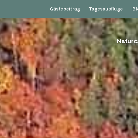
Gästebeitrag
Tagesausflüge
Bl
Naturc