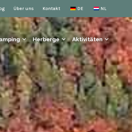
og
Über uns
Kontakt
DE
NL
amping
Herberge
Aktivitäten