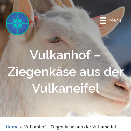
Springe
zum
Inhalt
Menu
Vulkanhof –
Ziegenkäse aus der
Vulkaneifel
»
Home
Vulkanhof – Ziegenkäse aus der Vulkaneifel