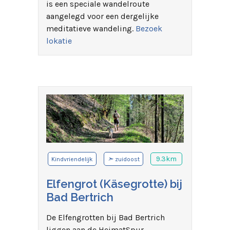
is een speciale wandelroute
aangelegd voor een dergelijke
meditatieve wandeling.
Bezoek
lokatie
➣
9.3km
Kindvriendelijk
zuidoost
Elfengrot (Käsegrotte) bij
Bad Bertrich
De Elfengrotten bij Bad Bertrich
liggen aan de HeimatSpur