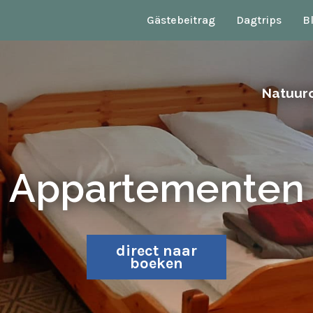
Gästebeitrag
Dagtrips
B
Natuur
Appartementen
direct naar
boeken