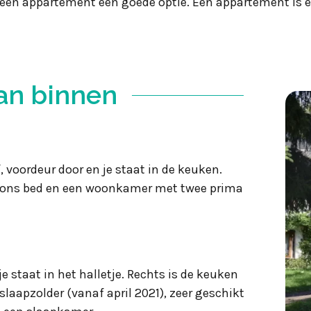
s een appartement een goede optie. Een appartement is e
an binnen
 voordeur door en je staat in de keuken.
soons bed en een woonkamer met twee prima
 staat in het halletje. Rechts is de keuken
laapzolder (vanaf april 2021), zeer geschikt