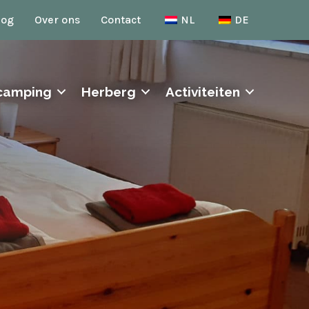
log
Over ons
Contact
NL
DE
camping
Herberg
Activiteiten