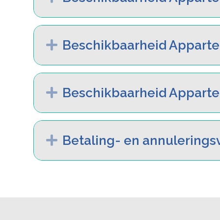
Expand
Beschikbaarheid Appart
Expand
Beschikbaarheid Appart
Expand
Betaling- en annulering