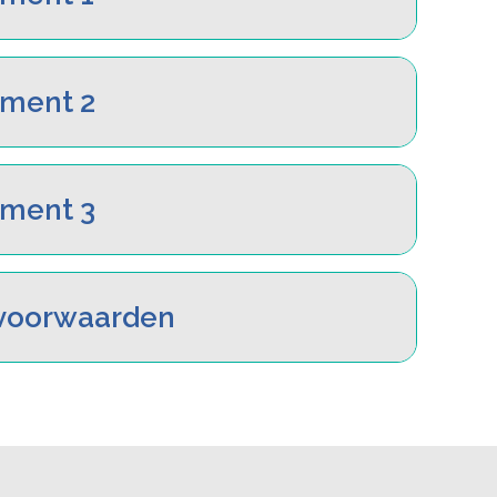
ement 2
ement 3
svoorwaarden