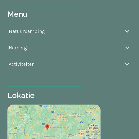
r
Menu
n
a
t
Natuurcamping
i
v
Herberg
e
:
Activiteiten
Lokatie