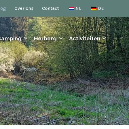
log
Over ons
Contact
NL
DE
camping
Herberg
Activiteiten