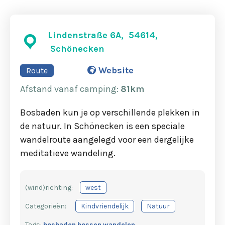
Lindenstraße 6A, 54614,
Schönecken
Website
Route
Afstand
vanaf camping
:
81km
Bosbaden kun je op verschillende plekken in
de natuur. In Schönecken is een speciale
wandelroute aangelegd voor een dergelijke
meditatieve wandeling.
(wind)richting:
west
Categorieën:
Kindvriendelijk
Natuur
Tags:
bosbaden
bossen
wandelen