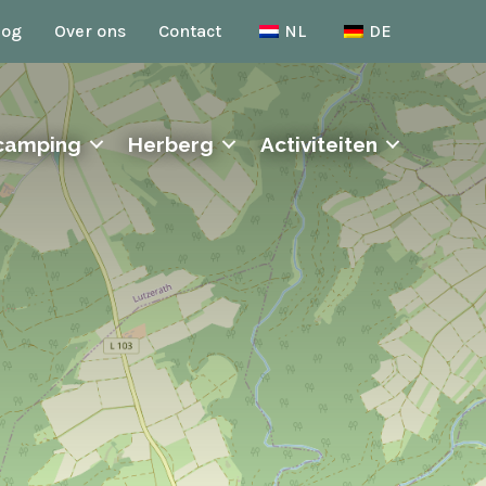
log
Over ons
Contact
NL
DE
camping
Herberg
Activiteiten