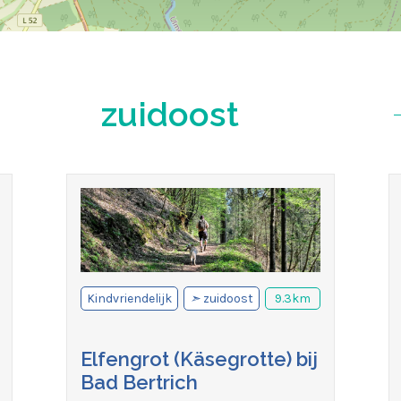
zuidoost
Kindvriendelijk
➣
zuidoost
9.3km
Elfengrot (Käsegrotte) bij
Bad Bertrich