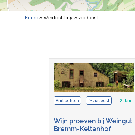
»
»
Home
Windrichting
zuidoost
Ambachten
➣
zuidoost
25km
Wijn proeven bij Weingut
Bremm-Keltenhof