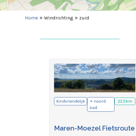
»
»
Home
Windrichting
zuid
Kindvriendelijk
➣
noord
22.5km
zuid
Maren-Moezel Fietsroute