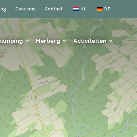
log
Over ons
Contact
NL
DE
camping
Herberg
Activiteiten