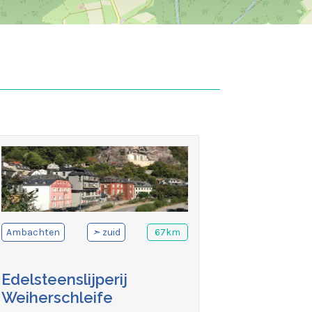
Ambachten
➣
zuid
67km
Edelsteenslijperij
Weiherschleife