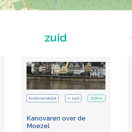
zuid
Kindvriendelijk
➣
zuid
30km
Kanovaren over de
Moezel