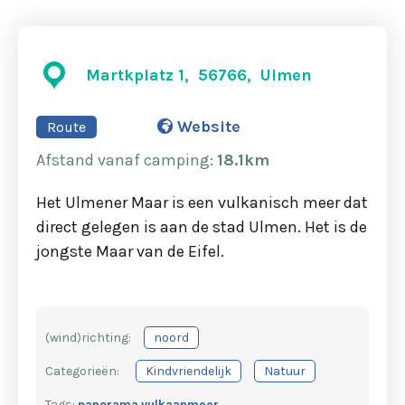
Martkplatz 1, 56766, Ulmen
Website
Route
Afstand
vanaf camping
:
18.1km
Het Ulmener Maar is een vulkanisch meer dat
direct gelegen is aan de stad Ulmen. Het is de
jongste Maar van de Eifel.
(wind)richting:
noord
Categorieën:
Kindvriendelijk
Natuur
Tags:
panorama
vulkaanmeer