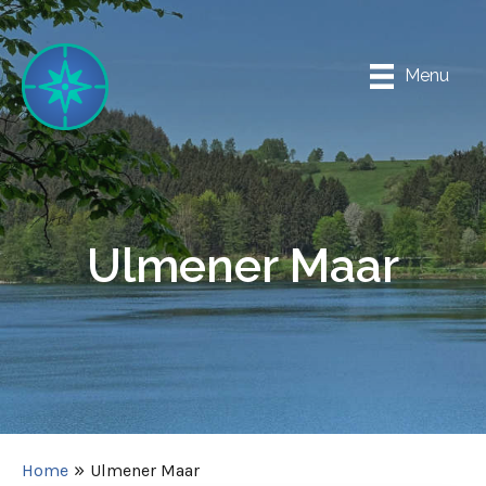
Spring
naar
inhoud
Menu
Ulmener Maar
»
Home
Ulmener Maar