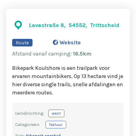
Lavastraße 8, 54552, Trittscheid
Website
Route
Afstand
vanaf camping
:
16.5km
Bikepark Koulshore is een trailpark voor
ervaren mountainbikers. Op 13 hectare vind je
hier diverse single trails, snelle afdalingen en
meerdere routes.
(wind)richting:
west
Categorieën:
Natuur
Tags:
bikepark
sportief