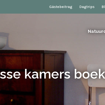
Gästebeitrag
Dagtrips
B
Natuur
sse kamers boe