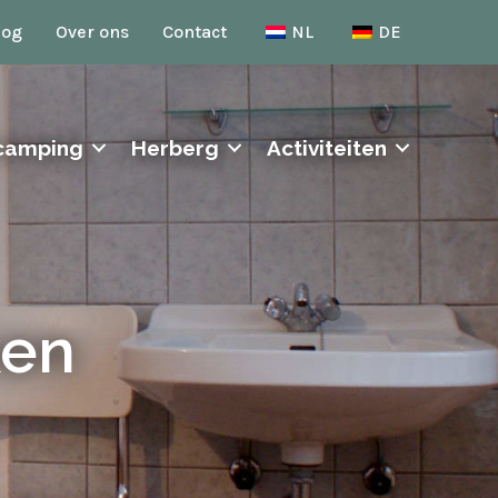
log
Over ons
Contact
NL
DE
camping
Herberg
Activiteiten
ken